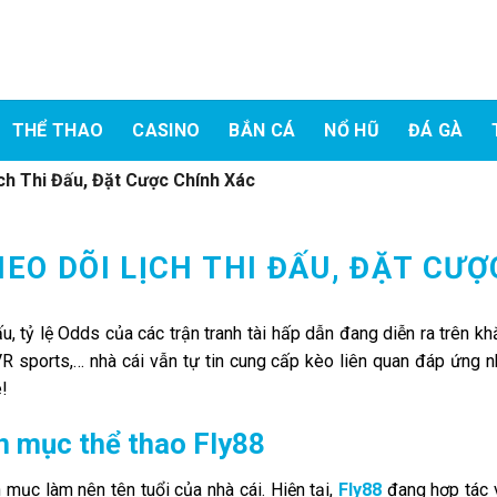
THỂ THAO
CASINO
BẮN CÁ
NỔ HŨ
ĐÁ GÀ
ch Thi Đấu, Đặt Cược Chính Xác
HEO DÕI LỊCH THI ĐẤU, ĐẶT CƯ
u, tỷ lệ Odds của các trận tranh tài hấp dẫn đang diễn ra trên k
VR sports,… nhà cái vẫn tự tin cung cấp kèo liên quan đáp ứng n
!
ên mục thể thao Fly88
mục làm nên tên tuổi của nhà cái. Hiện tại,
Fly88
đang hợp tác 