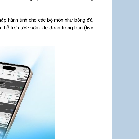
khắp hành tinh cho các bộ môn như bóng đá,
c hỗ trợ cược sớm, dự đoán trong trận (live