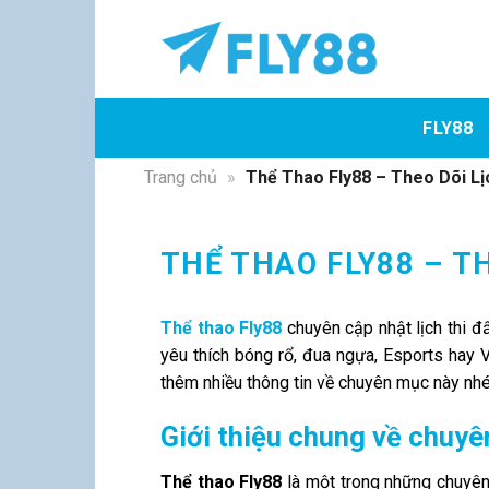
Skip
to
content
FLY88
Trang chủ
»
Thể Thao Fly88 – Theo Dõi Lị
THỂ THAO FLY88 – T
Thể thao Fly88
chuyên cập nhật lịch thi đấ
yêu thích bóng rổ, đua ngựa, Esports hay 
thêm nhiều thông tin về chuyên mục này nhé
Giới thiệu chung về chuy
Thể thao Fly88
là một trong những chuyên 