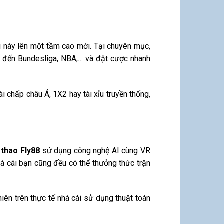
ơi này lên một tầm cao mới. Tại chuyên mục,
a đến Bundesliga, NBA,… và đặt cược nhanh
i chấp châu Á, 1X2 hay tài xỉu truyền thống,
 thao Fly88
sử dụng công nghệ AI cùng VR
hà cái bạn cũng đều có thể thưởng thức trận
iên trên thực tế nhà cái sử dụng thuật toán