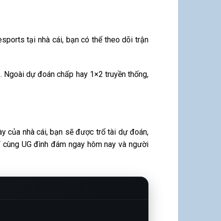
ports tại nhà cái, bạn có thể theo dõi trận
s. Ngoài dự đoán chấp hay 1×2 truyền thống,
 của nhà cái, bạn sẽ được trổ tài dự đoán,
ET cùng UG đình đám ngay hôm nay và người